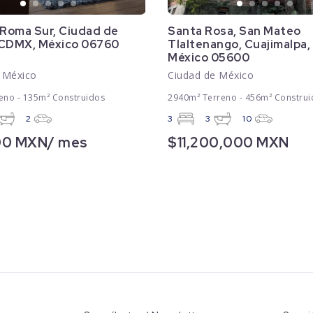
 Roma Sur, Ciudad de
Santa Rosa, San Mateo
 CDMX, México 06760
Tlaltenango, Cuajimalpa
México 05600
 México
Ciudad de México
eno - 135m² Construidos
2940m² Terreno - 456m² Construi
2
3
3
10
00 MXN/ mes
$11,200,000 MXN