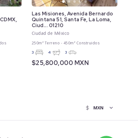
Las Misiones, Avenida Bernardo
, CDMX,
Quintana 51, Santa Fe, La Loma,
Ciud... 01210
Ciudad de México
dos
250m² Terreno - 450m² Construidos
3
4
3
$25,800,000 MXN