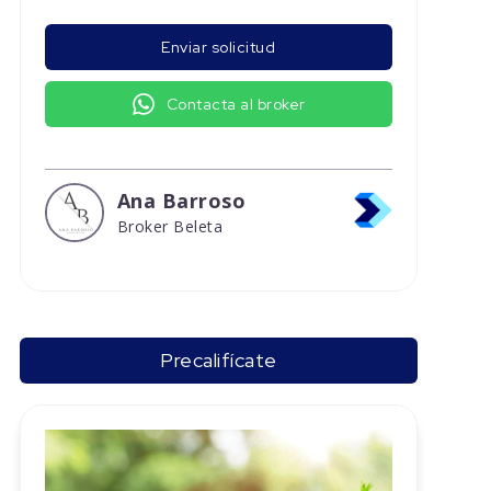
Enviar solicitud
Contacta al broker
Ana Barroso
Broker Beleta
Precalifícate