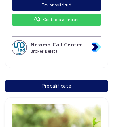
Enviar solicitud
Contacta al broker
Neximo Call Center
Broker Beleta
Precalifícate