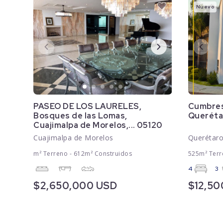
Nuevo
PASEO DE LOS LAURELES,
Cumbres
Bosques de las Lomas,
Queréta
Cuajimalpa de Morelos,... 05120
Cuajimalpa de Morelos
Querétar
m² Terreno - 612m² Construidos
525m² Terr
4
3
$2,650,000 USD
$12,5