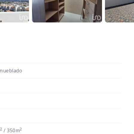
mueblado
2
2
m
/ 350m