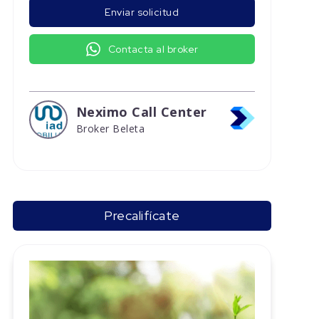
Enviar solicitud
Contacta al broker
Neximo Call Center
Broker Beleta
Precalifícate