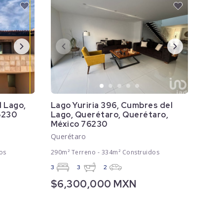
l Lago,
Lago Yuriria 396, Cumbres del
6230
Lago, Querétaro, Querétaro,
México 76230
Querétaro
os
290m² Terreno - 334m² Construidos
3
3
2
$6,300,000 MXN