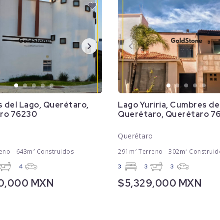
 del Lago, Querétaro,
Lago Yuriria, Cumbres de
ro 76230
Querétaro, Querétaro 7
o
Querétaro
eno - 643m² Construidos
291m² Terreno - 302m² Construid
4
3
3
3
00,000 MXN
$5,329,000 MXN