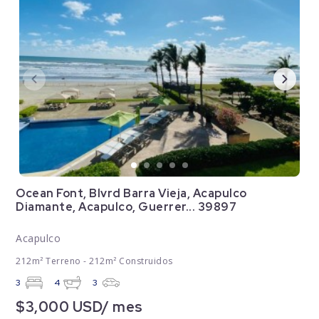
Ocean Font, Blvrd Barra Vieja, Acapulco
Diamante, Acapulco, Guerrer... 39897
Acapulco
212m² Terreno - 212m² Construidos
3
4
3
$3,000 USD/ mes