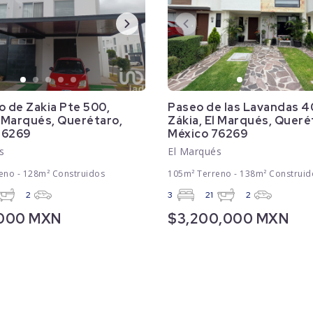
o de Zakia Pte 500,
Paseo de las Lavandas 4
l Marqués, Querétaro,
Zákia, El Marqués, Queré
76269
México 76269
s
El Marqués
eno - 128m² Construidos
105m² Terreno - 138m² Construid
2
3
21
2
,000 MXN
$3,200,000 MXN