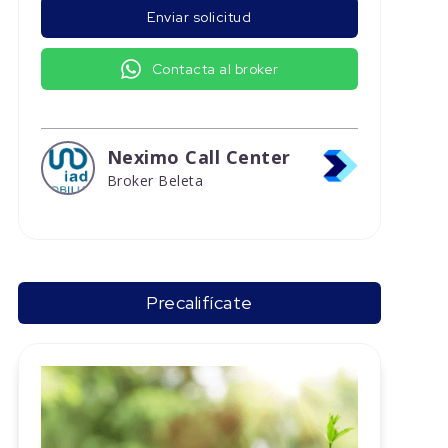
Enviar solicitud
Contacta al broker
Neximo Call Center
Broker Beleta
Precalifícate