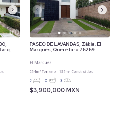
00,
PASEO DE LAVANDAS, Zákia, El
taro,
Marqués, Querétaro 76269
El Marqués
os
254m² Terreno - 155m² Construidos
3
2
2
$3,900,000 MXN