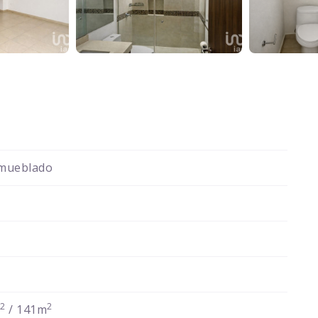
mueblado
2
2
m
/ 141m