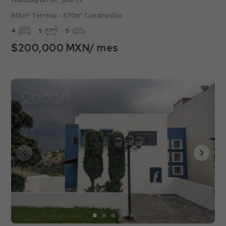
865m² Terreno - 870m² Construidos
4
5
5
$200,000 MXN/ mes