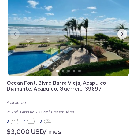
Ocean Font, Blvrd Barra Vieja, Acapulco
Diamante, Acapulco, Guerrer... 39897
Acapulco
212m² Terreno - 212m² Construidos
3
4
3
$3,000 USD/ mes