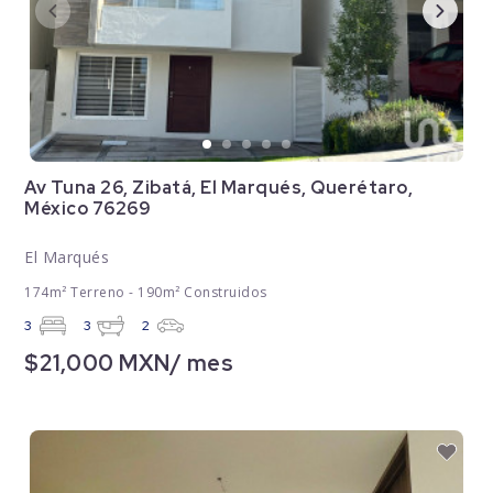
Av Tuna 26, Zibatá, El Marqués, Querétaro,
México 76269
El Marqués
174m² Terreno - 190m² Construidos
3
3
2
$21,000 MXN/ mes