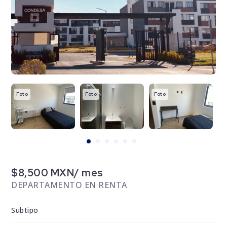
Foto
Foto
Foto
F
$8,500 MXN/ mes
DEPARTAMENTO EN RENTA
Subtipo