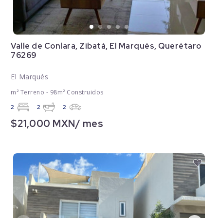
Valle de Conlara, Zibatá, El Marqués, Querétaro
76269
El Marqués
m² Terreno - 98m² Construidos
2
2
2
$21,000 MXN/ mes