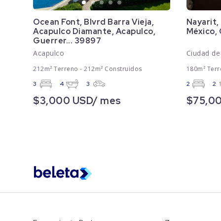
Ocean Font, Blvrd Barra Vieja,
Nayarit,
Acapulco Diamante, Acapulco,
México,
Guerrer... 39897
Acapulco
Ciudad de
212m² Terreno - 212m² Construidos
180m² Terr
3
4
3
2
2
$3,000 USD/ mes
$75,0