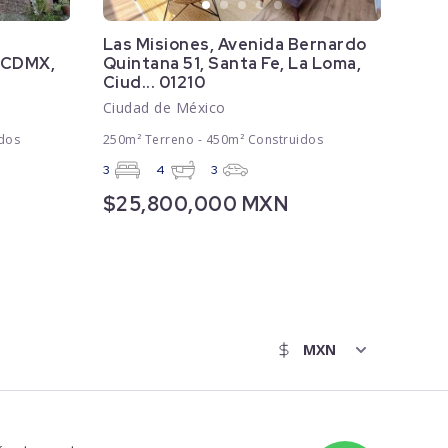
Las Misiones, Avenida Bernardo
, CDMX,
Quintana 51, Santa Fe, La Loma,
Ciud... 01210
Ciudad de México
dos
250m² Terreno - 450m² Construidos
3
4
3
$25,800,000 MXN