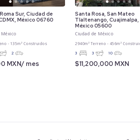
 Roma Sur, Ciudad de
Santa Rosa, San Mateo
 CDMX, México 06760
Tlaltenango, Cuajimalpa
México 05600
 México
Ciudad de México
eno - 135m² Construidos
2940m² Terreno - 456m² Construi
2
3
3
10
00 MXN/ mes
$11,200,000 MXN