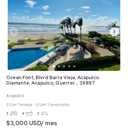
Ocean Font, Blvrd Barra Vieja, Acapulco
Diamante, Acapulco, Guerrer... 39897
Acapulco
212m² Terreno - 212m² Construidos
3
4
3
$3,000 USD/ mes