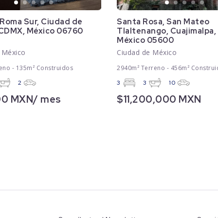
 Roma Sur, Ciudad de
Santa Rosa, San Mateo
 CDMX, México 06760
Tlaltenango, Cuajimalpa
México 05600
 México
Ciudad de México
eno - 135m² Construidos
2940m² Terreno - 456m² Construi
2
3
3
10
00 MXN/ mes
$11,200,000 MXN