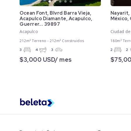
Ocean Font, Blvrd Barra Vieja,
Nayarit,
Acapulco Diamante, Acapulco,
México,
Guerrer... 39897
Acapulco
Ciudad de
212m² Terreno - 212m² Construidos
180m² Terr
3
4
3
2
2
$3,000 USD/ mes
$75,0