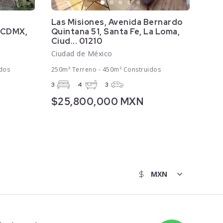
Las Misiones, Avenida Bernardo
, CDMX,
Quintana 51, Santa Fe, La Loma,
Ciud... 01210
Ciudad de México
dos
250m² Terreno - 450m² Construidos
3
4
3
$25,800,000 MXN