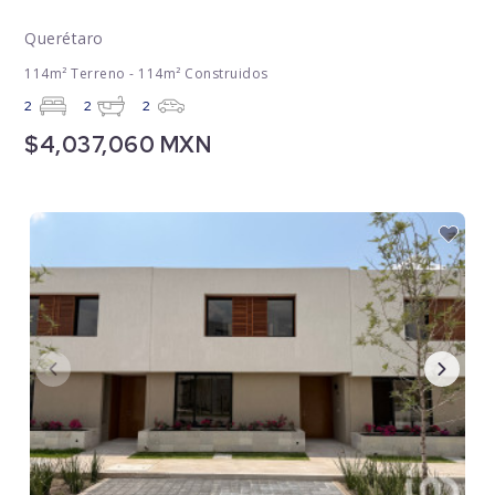
Querétaro
114m² Terreno - 114m² Construidos
2
2
2
$4,037,060 MXN