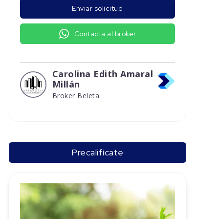
Enviar solicitud
Contacta al broker
Carolina Edith Amaral
Millán
Broker Beleta
Precalifícate