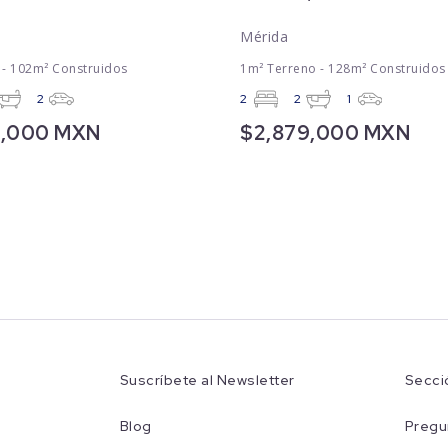
Mérida
 - 102m² Construidos
1m² Terreno - 128m² Construidos
2
2
2
1
5,000 MXN
$2,879,000 MXN
Suscríbete al Newsletter
Secci
Blog
Pregu