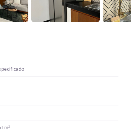
pecificado
2
51m