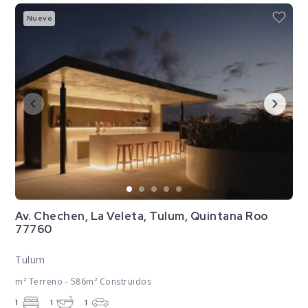
Nuevo
Av. Chechen, La Veleta, Tulum, Quintana Roo
77760
Tulum
m² Terreno - 586m² Construidos
1
1
1