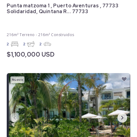
Punta matzoma 1 , Puerto Aventuras , 77733
Solidaridad, Quintana R... 77733
216m² Terreno - 216m² Construidos
2
2
2
$1,100,000 USD
Nuevo