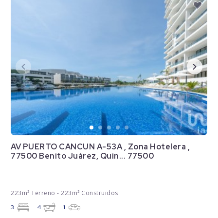
AV PUERTO CANCUN A-53A , Zona Hotelera ,
77500 Benito Juárez, Quin... 77500
223m² Terreno - 223m² Construidos
3
4
1