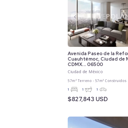
Avenida Paseo de la Ref
Cuauhtémoc, Ciudad de 
CDMX... 06500
Ciudad de México
57m² Terreno - 57m² Construidos
1
1
1
$827,843 USD