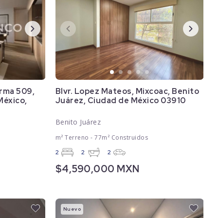
orma 509,
Blvr. Lopez Mateos, Mixcoac, Benito
México,
Juárez, Ciudad de México 03910
Benito Juárez
m² Terreno - 77m² Construidos
2
2
2
$4,590,000 MXN
Nuevo