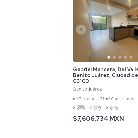
Gabriel Mancera, Del Valle
Benito Juárez, Ciudad de
03100
Benito Juárez
m² Terreno - 121m² Construidos
2
2
2
$7,606,734 MXN