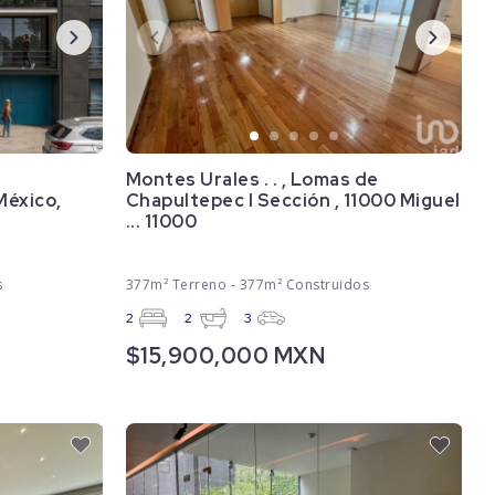
Montes Urales . . , Lomas de
México,
Chapultepec I Sección , 11000 Miguel
... 11000
s
377m² Terreno - 377m² Construidos
2
2
3
$15,900,000 MXN