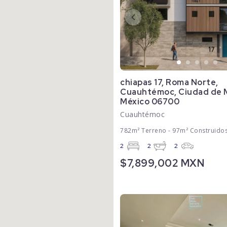
chiapas 17, Roma Norte,
Cuauhtémoc, Ciudad de 
México 06700
Cuauhtémoc
782m² Terreno - 97m² Construido
2
2
2
$7,899,002 MXN