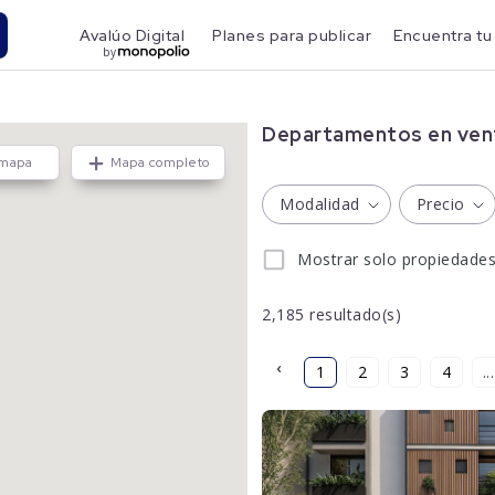
Avalúo Digital
Planes para publicar
Encuentra tu
by
Departamentos en vent
 mapa
Mapa completo
Modalidad
Precio
Mostrar solo propiedade
2,185
resultado(s)
‹
1
2
3
4
...