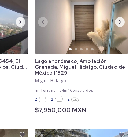
5454, El
Lago andrómaco, Ampliación
os, Ciud...
Granada, Miguel Hidalgo, Ciudad de
México 11529
Miguel Hidalgo
m² Terreno - 94m² Construidos
2
2
2
$7,950,000 MXN