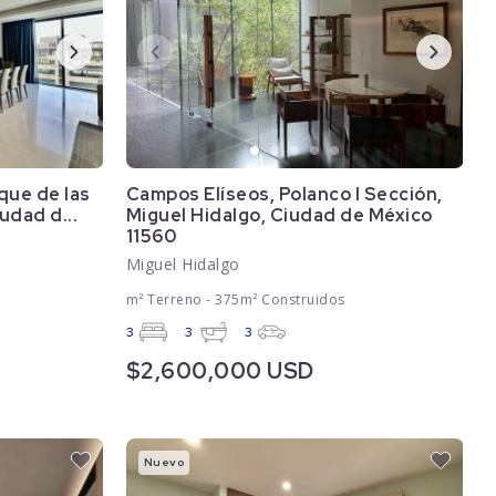
que de las
Campos Elíseos, Polanco I Sección,
udad d...
Miguel Hidalgo, Ciudad de México
11560
Miguel Hidalgo
m² Terreno - 375m² Construidos
3
3
3
$2,600,000 USD
Nuevo