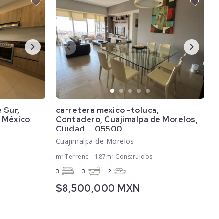
 Sur,
carretera mexico -toluca,
 México
Contadero, Cuajimalpa de Morelos,
Ciudad ... 05500
Cuajimalpa de Morelos
m² Terreno - 187m² Construidos
3
3
2
$8,500,000 MXN