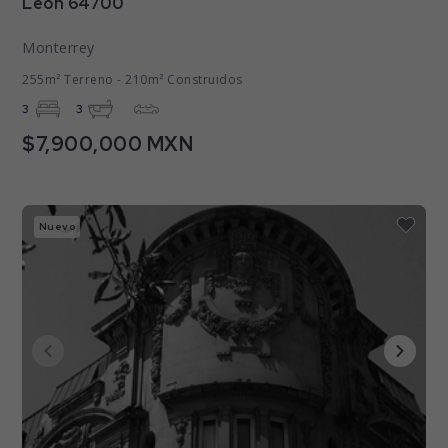
León 64700
Monterrey
255m² Terreno - 210m² Construidos
3
3
$7,900,000 MXN
Nuevo