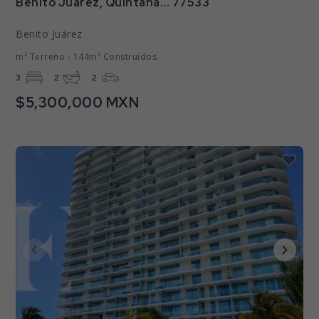
Benito Juárez, Quintana... 77533
Benito Juárez
m² Terreno - 144m² Construidos
3
2
2
$5,300,000 MXN