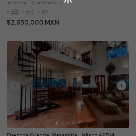
m² Terreno - 131m² Construidos
2
1
1
$2,650,000 MXN
Epenche Grande, Mazamitla, Jalisco 49514