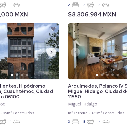
1
2
2
2
0,000 MXN
$8,806,984 MXN
lientes, Hipódromo
Arquímedes, Polanco IV 
, Cuauhtémoc, Ciudad
Miguel Hidalgo, Ciudad d
co 06100
11550
moc
Miguel Hidalgo
 - 95m² Construidos
m² Terreno - 371m² Construidos
1
3
5
4