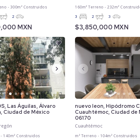
eno - 300m² Construidos
160m² Terreno - 232m² Construid
2
3
2
3
0,000 MXN
$3,850,000 MXN
, Las Águilas, Álvaro
nuevo leon, Hipódromo 
, Ciudad de México
Cuauhtémoc, Ciudad de 
06170
regón
Cuauhtémoc
 - 140m² Construidos
m² Terreno - 104m² Construidos