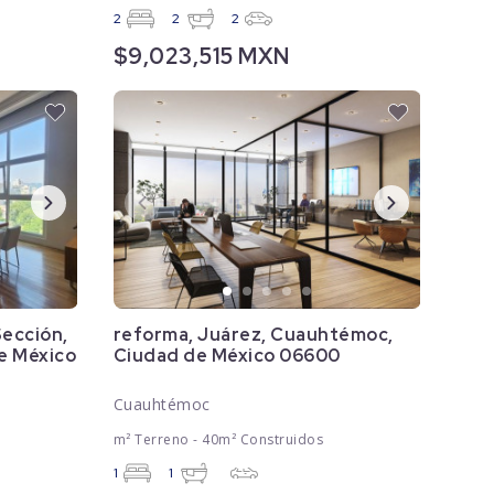
2
2
2
$9,023,515 MXN
Sección,
reforma, Juárez, Cuauhtémoc,
e México
Ciudad de México 06600
Cuauhtémoc
m² Terreno - 40m² Construidos
1
1