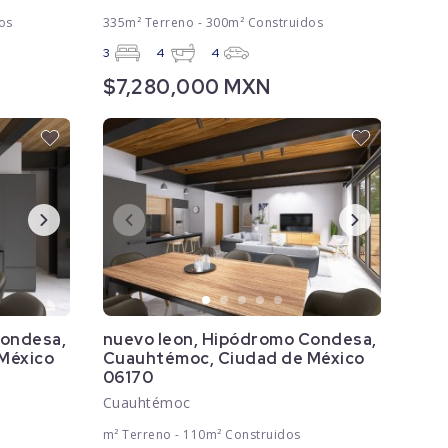
os
335m² Terreno - 300m² Construidos
3
4
4
$7,280,000 MXN
Condesa,
nuevo leon, Hipódromo Condesa,
México
Cuauhtémoc, Ciudad de México
06170
Cuauhtémoc
m² Terreno - 110m² Construidos