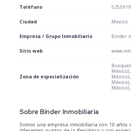
Teléfono
5255919
Ciudad
Mexico
Empresa / Grupo Inmobiliario
Binder I
Sitio web
www.inm
Bosques 
México),
Zona de especialización
México),
México),
México),
Sobre Binder Inmobiliaria
Somos una empresa inmobiliaria con 10 años d
diferentes puntos de la República y con espec