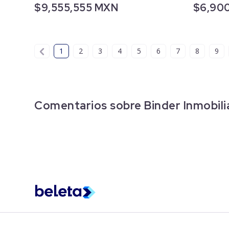
$9,555,555 MXN
$6,90
1
2
3
4
5
6
7
8
9
Comentarios sobre Binder Inmobili