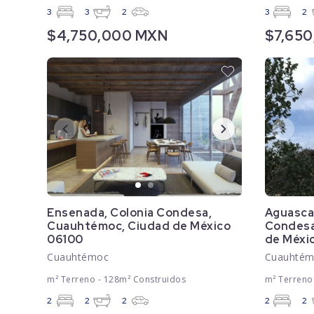
3
3
2
3
2
$4,750,000 MXN
$7,65
Ensenada, Colonia Condesa,
Aguasca
Cuauhtémoc, Ciudad de México
Condesa
06100
de Méxi
Cuauhtémoc
Cuauhté
m² Terreno - 128m² Construidos
m² Terreno
2
2
2
2
2