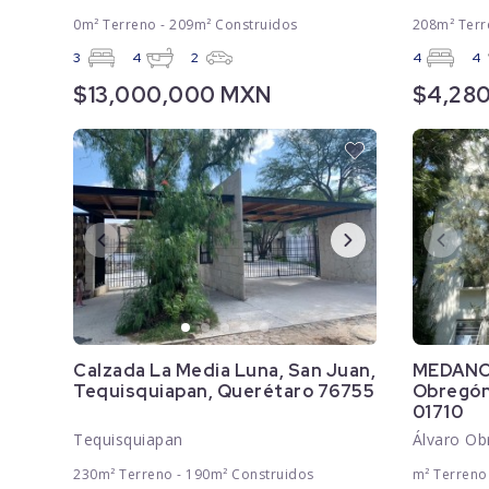
0m² Terreno - 209m² Construidos
208m² Terr
3
4
2
4
4
$13,000,000 MXN
$4,28
Calzada La Media Luna, San Juan,
MEDANOS
Tequisquiapan, Querétaro 76755
Obregón
01710
Tequisquiapan
Álvaro Ob
230m² Terreno - 190m² Construidos
m² Terreno