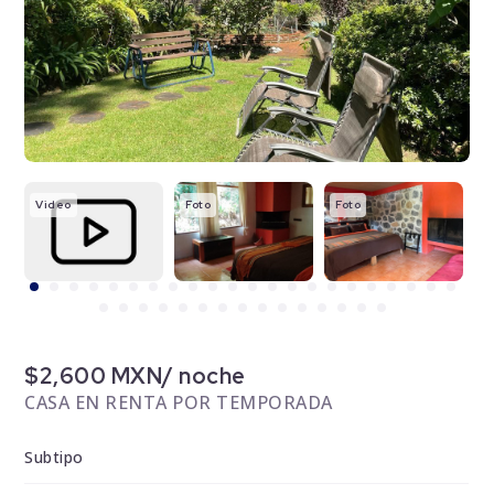
Video
Foto
Foto
F
$2,600 MXN/ noche
CASA EN RENTA POR TEMPORADA
Subtipo