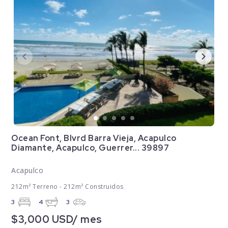
Ocean Font, Blvrd Barra Vieja, Acapulco
Diamante, Acapulco, Guerrer... 39897
Acapulco
212m² Terreno - 212m² Construidos
3
4
3
$3,000 USD/ mes