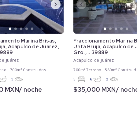
amento Marina Brisas,
Fraccionamento Marina B
ja, Acapulco de Juárez,
Unta Bruja, Acapulco de 
 39889
Gro.,... 39889
de Juárez
Acapulco de Juárez
eno - 700m² Construidos
700m² Terreno - 580m² Construid
3
5
6
2
0 MXN/ noche
$35,000 MXN/ noch