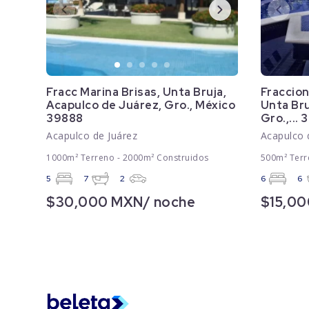
Fracc Marina Brisas, Unta Bruja,
Fraccion
Acapulco de Juárez, Gro., México
Unta Bru
39888
Gro.,...
Acapulco de Juárez
Acapulco 
1000m² Terreno - 2000m² Construidos
500m² Terr
5
7
2
6
6
$30,000 MXN/ noche
$15,00