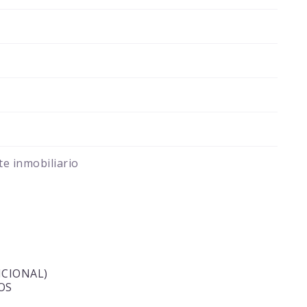
e inmobiliario
ICIONAL)
OS