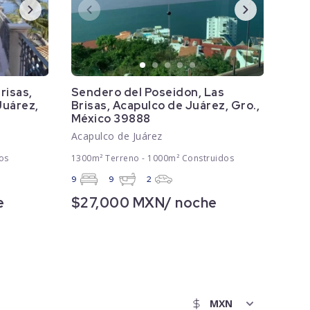
risas,
Sendero del Poseidon, Las
Juárez,
Brisas, Acapulco de Juárez, Gro.,
México 39888
Acapulco de Juárez
os
1300m² Terreno - 1000m² Construidos
9
9
2
e
$27,000 MXN/ noche