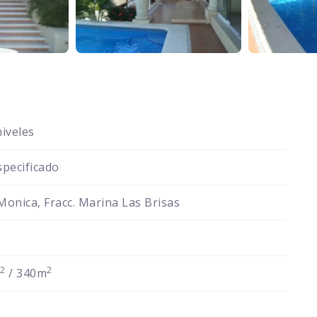
iveles
pecificado
 Monica, Fracc. Marina Las Brisas
2
2
m
/ 340m