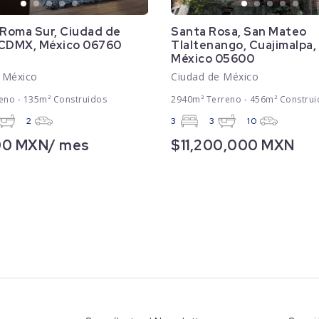
 Roma Sur, Ciudad de
Santa Rosa, San Mateo
 CDMX, México 06760
Tlaltenango, Cuajimalpa
México 05600
 México
Ciudad de México
eno - 135m² Construidos
2940m² Terreno - 456m² Construi
2
3
3
10
00 MXN/ mes
$11,200,000 MXN