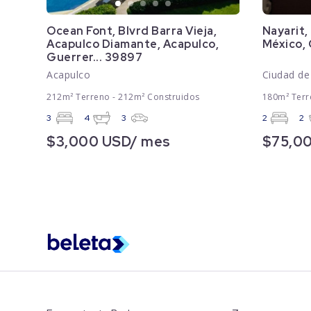
Ocean Font, Blvrd Barra Vieja,
Nayarit,
Acapulco Diamante, Acapulco,
México,
Guerrer... 39897
Acapulco
Ciudad de
212m² Terreno - 212m² Construidos
180m² Terr
3
4
3
2
2
$3,000 USD/ mes
$75,0