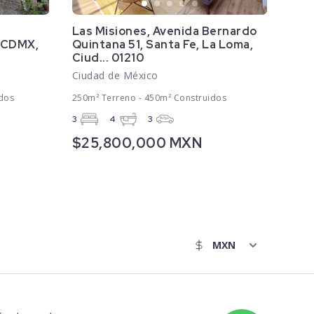
Las Misiones, Avenida Bernardo
, CDMX,
Quintana 51, Santa Fe, La Loma,
Ciud... 01210
Ciudad de México
dos
250m² Terreno - 450m² Construidos
3
4
3
$25,800,000 MXN