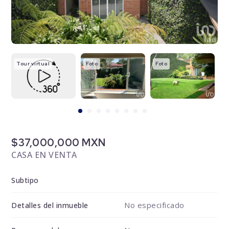
Tour virtual
Foto
Foto
F
$37,000,000 MXN
CASA EN VENTA
Subtipo
No especificado
Detalles del inmueble