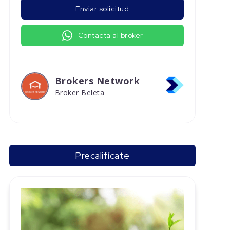
Enviar solicitud
Contacta al broker
Brokers Network
Broker Beleta
Precalifícate