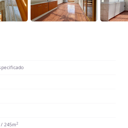
pecificado
2
/ 245m