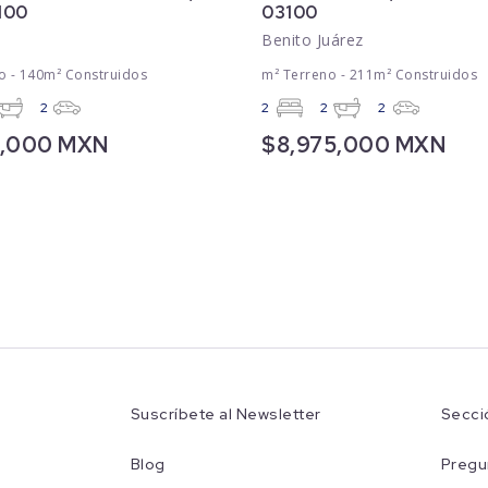
3100
03100
Benito Juárez
o - 140m² Construidos
m² Terreno - 211m² Construidos
2
2
2
2
5,000 MXN
$8,975,000 MXN
Suscríbete al Newsletter
Secci
Blog
Pregu