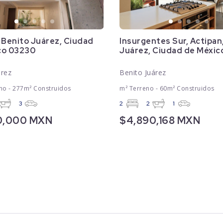
 Benito Juárez, Ciudad
Insurgentes Sur, Actipan
co 03230
Juárez, Ciudad de Méxic
árez
Benito Juárez
no - 277m² Construidos
m² Terreno - 60m² Construidos
3
2
2
1
0,000 MXN
$4,890,168 MXN