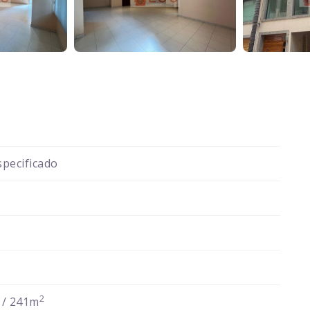
pecificado
2
/ 241m