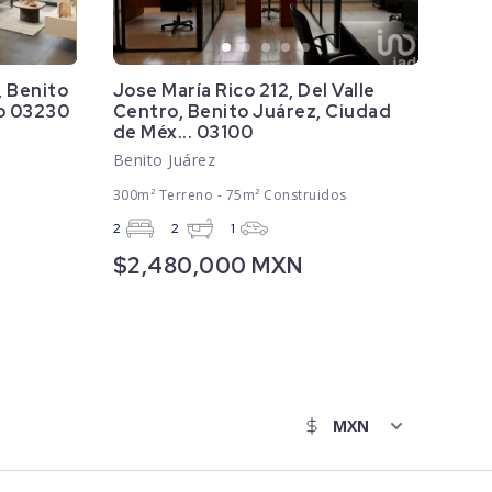
, Benito
Jose María Rico 212, Del Valle
o 03230
Centro, Benito Juárez, Ciudad
de Méx... 03100
Benito Juárez
300m² Terreno - 75m² Construidos
2
2
1
$2,480,000 MXN