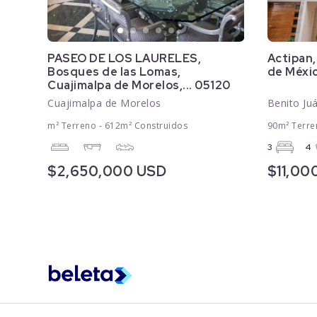
PASEO DE LOS LAURELES,
Actipan,
Bosques de las Lomas,
de Méxi
Cuajimalpa de Morelos,... 05120
Cuajimalpa de Morelos
Benito Ju
m² Terreno - 612m² Construidos
90m² Terre
3
4
$2,650,000 USD
$11,00