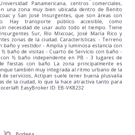
niversidad Panamericana, centros comerciales,
 en una zona muy bien ubicada dentro de Benito
xcoac y San José Insurgentes, que son áreas con
o. Hay transporte público accesible, como
in necesidad de usar auto todo el tiempo. Tiene
nsurgentes Sur, Río Mixcoac, José María Rico y
entes zonas de la ciudad. Características: - Terreno
 baño y vestidor - Amplia y luminosa estancia con
½ baño de visitas - Cuarto de Servicio con baño -
s con ½ baño independente en PB - 3 lugares de
 de fiestas con baño La zona principalmente es
 aunque también muy integrada al ritmo urbano de la
d de servicios, Actipan suele tener buena plusvalía
s de la ciudad, lo que la hace atractiva tanto para
nocerla!!!. EasyBroker ID: EB-VK8232
Bodega