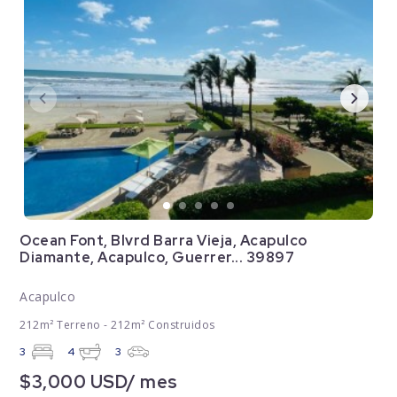
Ocean Font, Blvrd Barra Vieja, Acapulco
Diamante, Acapulco, Guerrer... 39897
Acapulco
212m² Terreno - 212m² Construidos
3
4
3
$3,000 USD/ mes