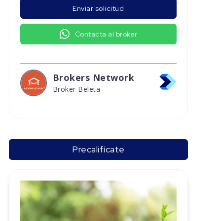
Enviar solicitud
Contacta al broker
Brokers Network
Broker Beleta
Precalifícate