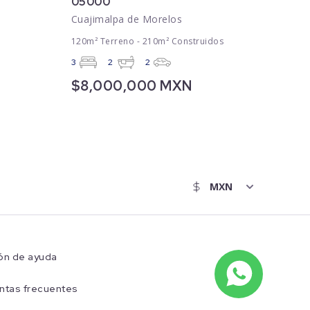
05000
Cuajimalpa de Morelos
120m² Terreno - 210m² Construidos
3
2
2
$8,000,000 MXN
ón de ayuda
ntas frecuentes