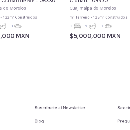
 Ciudad de Mé... 05330
Ciudad... 05330
a de Morelos
Cuajimalpa de Morelos
 - 122m² Construidos
m² Terreno - 128m² Construidos
3
3
2
3
0,000 MXN
$5,000,000 MXN
Suscríbete al Newsletter
Secci
Blog
Pregu