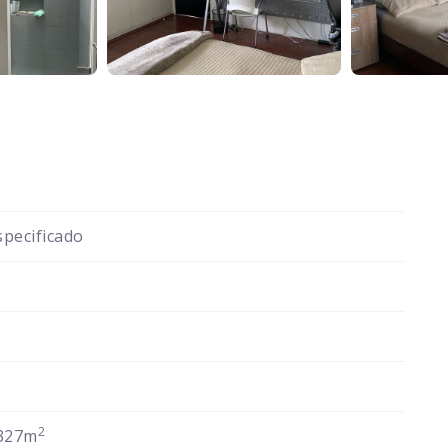
pecificado
2
327m