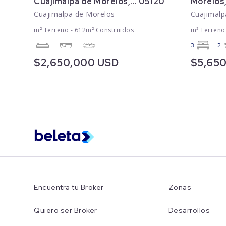
Cuajimalpa de Morelos,... 05120
Morelos,
Cuajimalpa de Morelos
Cuajimalp
m² Terreno - 612m² Construidos
m² Terreno
3
2
$2,650,000 USD
$5,65
Encuentra tu Broker
Zonas
Quiero ser Broker
Desarrollos