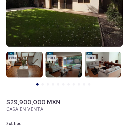
Foto
Foto
Foto
F
$29,900,000 MXN
CASA EN VENTA
Subtipo