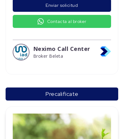
Enviar solicitud
Contacta al broker
Neximo Call Center
Broker Beleta
Precalifícate