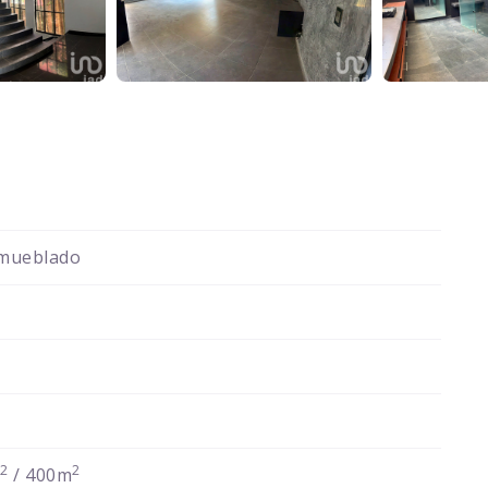
mueblado
2
2
m
/ 400m