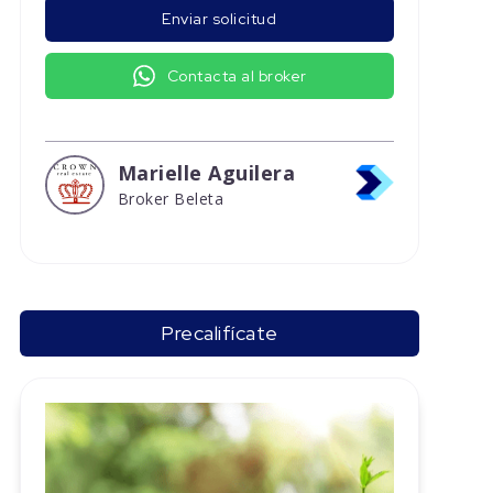
Enviar solicitud
Contacta al broker
Marielle Aguilera
Broker Beleta
Precalifícate