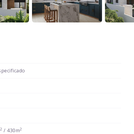
pecificado
2
2
m
/ 430m