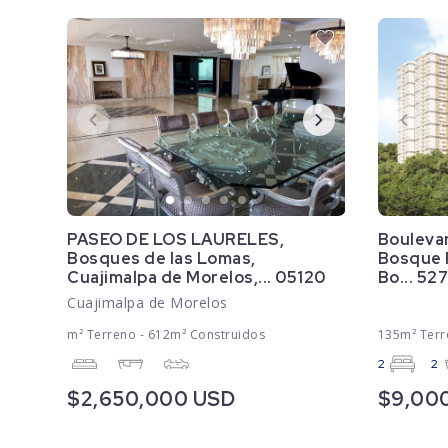
PASEO DE LOS LAURELES,
Bouleva
Bosques de las Lomas,
Bosque Re
Cuajimalpa de Morelos,... 05120
Bo... 52
Cuajimalpa de Morelos
m² Terreno - 612m² Construidos
135m² Terr
2
2
$2,650,000 USD
$9,00