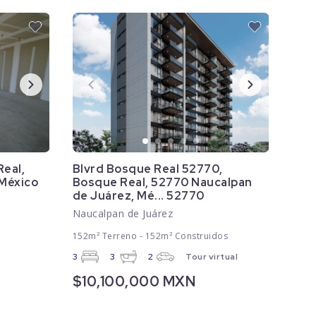
Real,
Blvrd Bosque Real 52770,
 México
Bosque Real, 52770 Naucalpan
de Juárez, Mé... 52770
Naucalpan de Juárez
152m² Terreno - 152m² Construidos
3
3
2
Tour virtual
$10,100,000 MXN