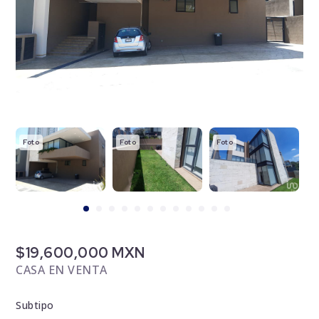
Foto
Foto
Foto
F
$19,600,000 MXN
CASA EN VENTA
Subtipo