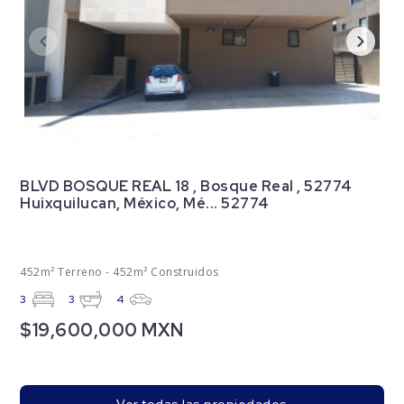
BLVD BOSQUE REAL 18 , Bosque Real , 52774
Huixquilucan, México, Mé... 52774
452m² Terreno - 452m² Construidos
3
3
4
$19,600,000 MXN