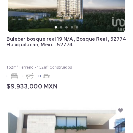
Bulebar bosque real 19 N/A , Bosque Real , 52774
Huixquilucan, Méxi... 52774
152m² Terreno - 152m² Construidos
3
3
0
$9,933,000 MXN