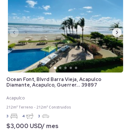
Ocean Font, Blvrd Barra Vieja, Acapulco
Diamante, Acapulco, Guerrer... 39897
Acapulco
212m² Terreno - 212m² Construidos
3
4
3
$3,000 USD/ mes