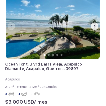
Ocean Font, Blvrd Barra Vieja, Acapulco
Diamante, Acapulco, Guerrer... 39897
Acapulco
212m² Terreno - 212m² Construidos
3
4
3
$3,000 USD/ mes