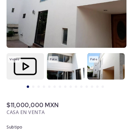
Video
Foto
Foto
F
$11,000,000 MXN
CASA EN VENTA
Subtipo