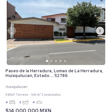
Paseo de la Herradura, Lomas de La Herradura,
Huixquilucan, Estado ... 52786
Huixquilucan
593m² Terreno - 561m² Construidos
4
3
4
$14,000,000 MXN