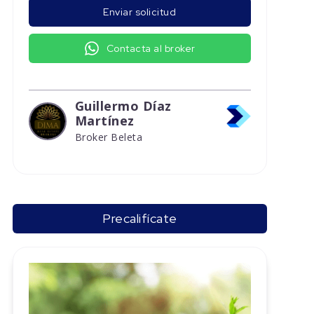
Enviar solicitud
Contacta al broker
Guillermo Díaz
Martínez
Broker Beleta
Precalifícate