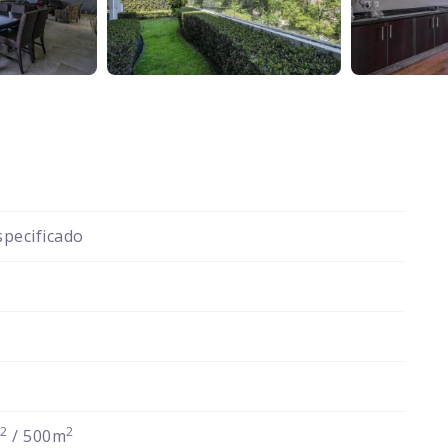
pecificado
2
2
m
/ 500m