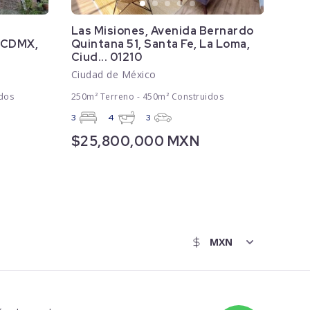
Las Misiones, Avenida Bernardo
, CDMX,
Quintana 51, Santa Fe, La Loma,
Ciud... 01210
Ciudad de México
dos
250m² Terreno - 450m² Construidos
3
4
3
$25,800,000 MXN