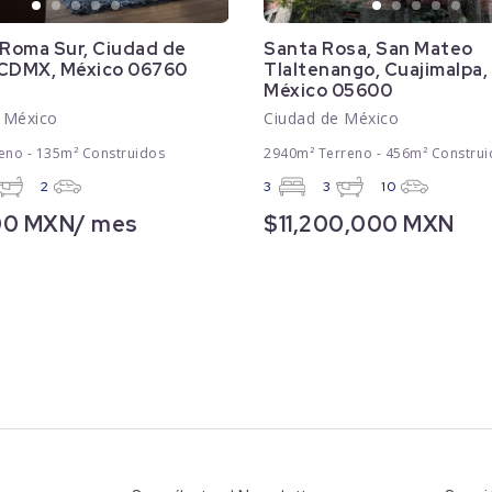
 Roma Sur, Ciudad de
Santa Rosa, San Mateo
 CDMX, México 06760
Tlaltenango, Cuajimalpa
México 05600
 México
Ciudad de México
eno - 135m² Construidos
2940m² Terreno - 456m² Construi
2
3
3
10
00 MXN/ mes
$11,200,000 MXN