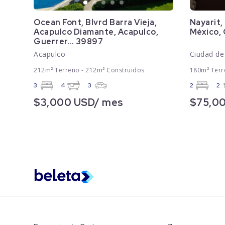
Ocean Font, Blvrd Barra Vieja,
Nayarit,
Acapulco Diamante, Acapulco,
México,
Guerrer... 39897
Acapulco
Ciudad de
212m² Terreno - 212m² Construidos
180m² Terr
3
4
3
2
2
$3,000 USD/ mes
$75,0