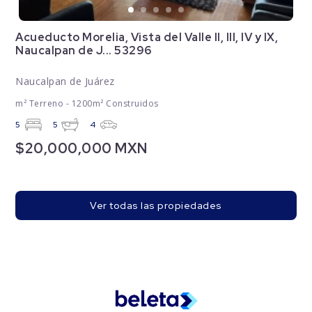
Acueducto Morelia, Vista del Valle II, III, IV y IX,
Naucalpan de J... 53296
Naucalpan de Juárez
m² Terreno - 1200m² Construidos
5
5
4
$20,000,000 MXN
Ver todas las propiedades