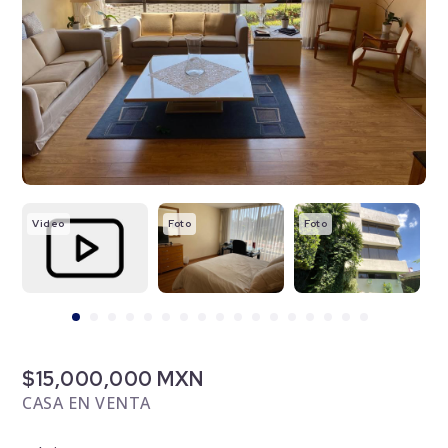
Video
Foto
Foto
F
$15,000,000 MXN
CASA EN VENTA