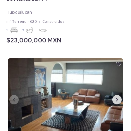
Huixquilucan
m² Terreno - 620m² Construidos
3
3
$23,000,000 MXN