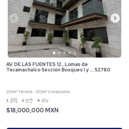
AV. DE LAS FUENTES 12 , Lomas de
Tecamachalco Sección Bosques I y ... 52780
253m² Terreno - 253m² Construidos
3
3
4
$18,000,000 MXN