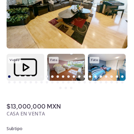
Video
Foto
Foto
F
$13,000,000 MXN
CASA EN VENTA
Subtipo