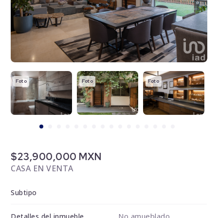
Foto
Foto
Foto
F
$23,900,000 MXN
CASA EN VENTA
Subtipo
No amueblado
Detalles del inmueble