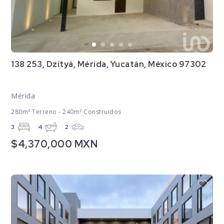
138 253, Dzityá, Mérida, Yucatán, México 97302
Mérida
280m² Terreno - 240m² Construidos
3
4
2
$4,370,000 MXN