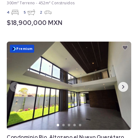
300m² Terreno - 452m² Construidos
4
5
2
$18,900,000 MXN
Nuevo
Premium
Condominio Rio, Altozano el Nuevo Querétaro,