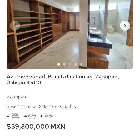
Av universidad, Puerta las Lomas, Zapopan,
Jalisco 45110
Zapopan
508m² Terreno - 846m² Construidos
4
4
6
$39,800,000 MXN