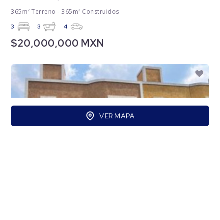
365m² Terreno - 365m² Construidos
3
3
4
$20,000,000 MXN
VER MAPA
2da cda Abasolo 9, San Mateo Tlaltenango,