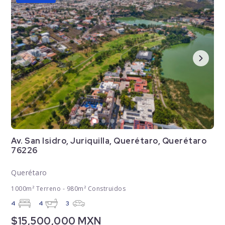
Av. San Isidro, Juriquilla, Querétaro, Querétaro
76226
Querétaro
1000m² Terreno - 980m² Construidos
4
4
3
$15,500,000 MXN