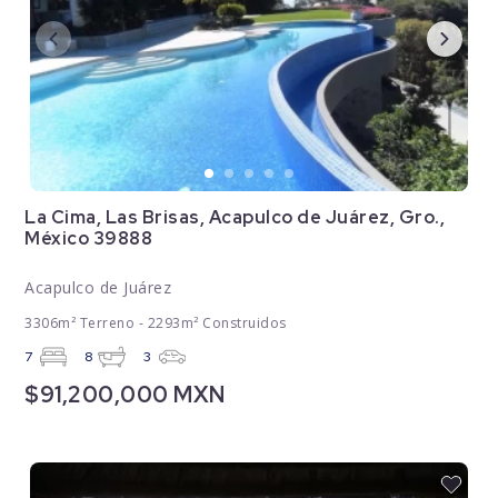
La Cima, Las Brisas, Acapulco de Juárez, Gro.,
México 39888
Acapulco de Juárez
3306m² Terreno - 2293m² Construidos
7
8
3
$91,200,000 MXN