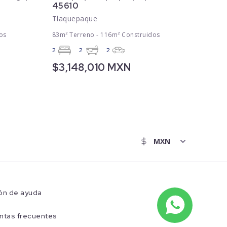
45610
Tlaquepaque
os
83m² Terreno - 116m² Construidos
2
2
2
$3,148,010 MXN
ón de ayuda
ntas frecuentes