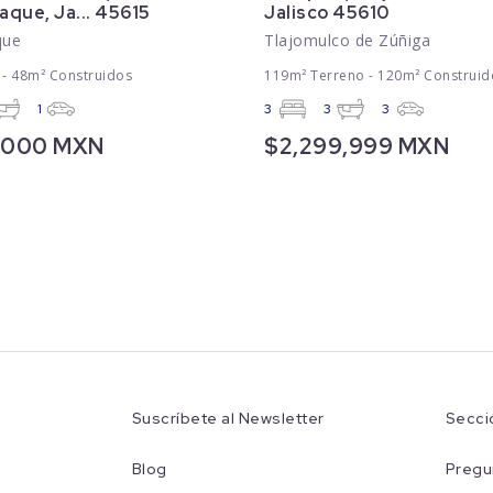
que, Ja... 45615
Jalisco 45610
que
Tlajomulco de Zúñiga
 - 48m² Construidos
119m² Terreno - 120m² Construid
1
3
3
3
6,000 MXN
$2,299,999 MXN
Suscríbete al Newsletter
Secci
Blog
Pregu