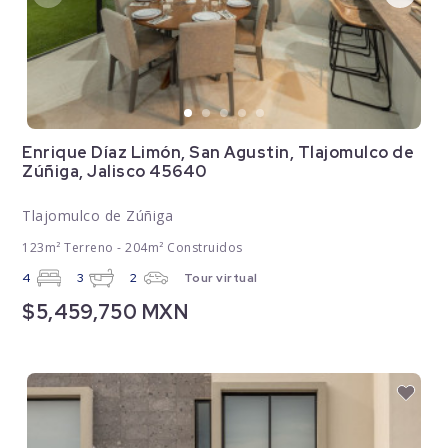
Enrique Díaz Limón, San Agustin, Tlajomulco de
Zúñiga, Jalisco 45640
Tlajomulco de Zúñiga
123m² Terreno - 204m² Construidos
4
3
2
Tour virtual
$5,459,750 MXN