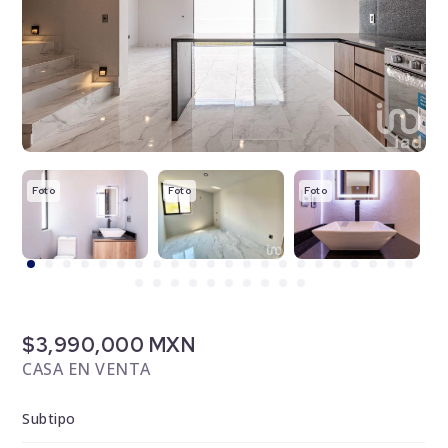
Foto
Foto
Foto
F
$3,990,000 MXN
CASA EN VENTA
Subtipo