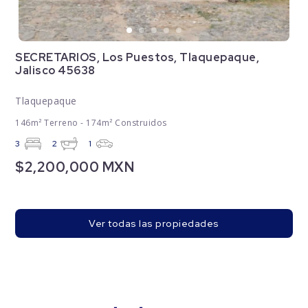
SECRETARIOS, Los Puestos, Tlaquepaque,
Jalisco 45638
Tlaquepaque
146m² Terreno - 174m² Construidos
3
2
1
$2,200,000 MXN
Ver todas las propiedades