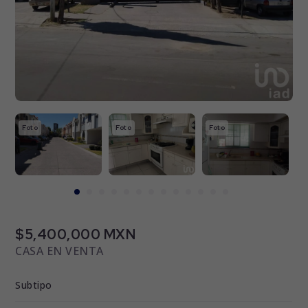
Foto
Foto
Foto
F
$5,400,000 MXN
CASA EN VENTA
Subtipo