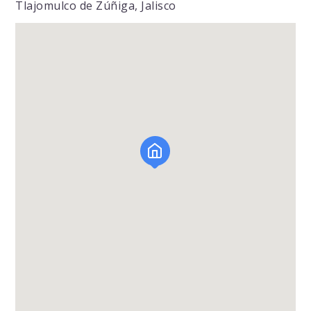
Tlajomulco de Zúñiga, Jalisco