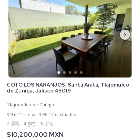
COTO LOS NARANJOS, Santa Anita, Tlajomulco
de Zúñiga, Jalisco 45019
Tlajomulco de Zúñiga
391m² Terreno - 349m² Construidos
4
3
3
$10,200,000 MXN