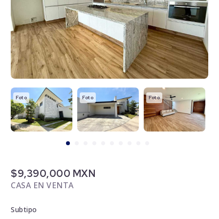
Foto
Foto
Foto
F
$9,390,000 MXN
CASA EN VENTA
Subtipo