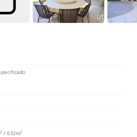
pecificado
2
2
m
/ 632m