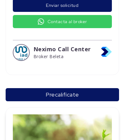
Enviar solicitud
Contacta al broker
Neximo Call Center
Broker Beleta
Precalifícate