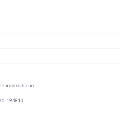
e inmobiliario
mo-194810