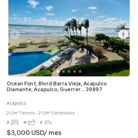
Ocean Font, Blvrd Barra Vieja, Acapulco
Diamante, Acapulco, Guerrer... 39897
Acapulco
212m² Terreno - 212m² Construidos
3
4
3
$3,000 USD/ mes